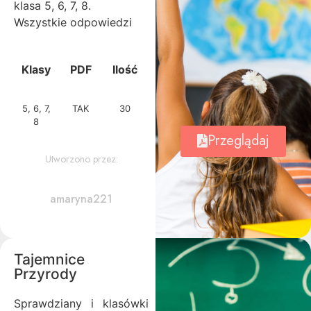
klasa 5, 6, 7, 8.
Wszystkie odpowiedzi
Klasy
PDF
Ilość
5, 6, 7,
TAK
30
8
Przeglądaj
Utworzono przez:
amaryna221
Tajemnice
Przyrody
Sprawdziany i klasówki