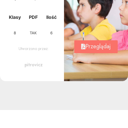
Klasy
PDF
Ilość
8
TAK
6
Przeglądaj
Utworzono przez:
pitrovicz