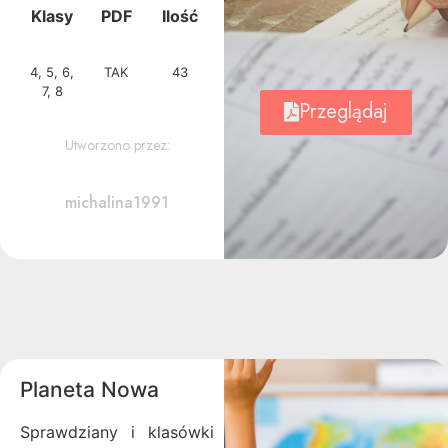
Klasy
PDF
Ilość
4, 5, 6,
TAK
43
7, 8
Przeglądaj
Utworzono przez:
michalina1991
Planeta Nowa
Sprawdziany i klasówki