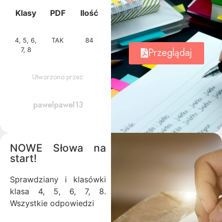
Klasy
PDF
Ilość
4, 5, 6,
TAK
84
7, 8
Przeglądaj
Utworzono przez:
pawelpawel13
NOWE Słowa na
start!
Sprawdziany i klasówki
klasa 4, 5, 6, 7, 8.
Wszystkie odpowiedzi