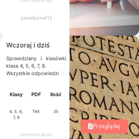
Utworzono przez:
pawelpawel13
Wczoraj i dziś
Sprawdziany i klasówki
klasa 4, 5, 6, 7, 8.
Wszystkie odpowiedzi
Klasy
PDF
Ilość
4, 5, 6,
TAK
35
7, 8
Przeglądaj
Utworzono przez: