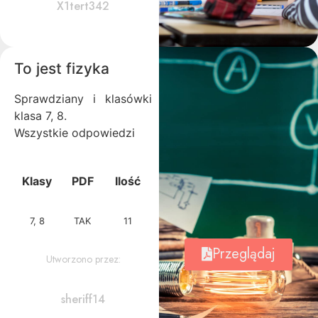
X1tert342
To jest fizyka
Sprawdziany i klasówki
klasa 7, 8.
Wszystkie odpowiedzi
Klasy
PDF
Ilość
7, 8
TAK
11
Przeglądaj
Utworzono przez:
sheriff14