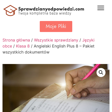
Moje Pliki
Strona główna
/
Wszystkie sprawdziany
/
Języki
obce
/
Klasa 8
/ Angielski English Plus 8 – Pakiet
wszystkich dokumentów