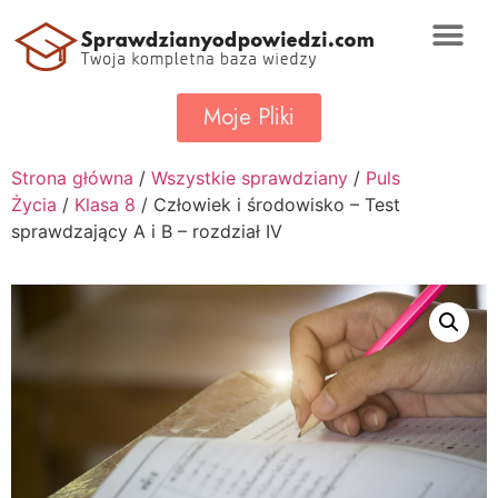
Moje Pliki
Strona główna
/
Wszystkie sprawdziany
/
Puls
Życia
/
Klasa 8
/ Człowiek i środowisko – Test
sprawdzający A i B – rozdział IV