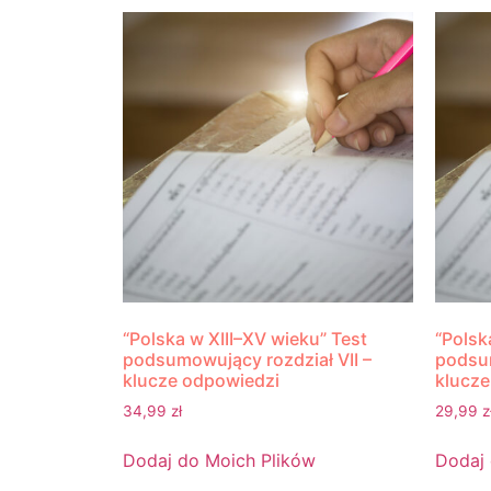
“Polska w XIII–XV wieku” Test
“Polsk
podsumowujący rozdział VII –
podsum
klucze odpowiedzi
klucze
34,99
zł
29,99
z
Dodaj do Moich Plików
Dodaj 