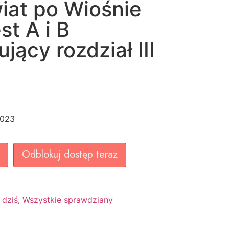
wiat po Wiośnie
t A i B
ący rozdział III
2023
Odblokuj dostęp teraz
 dziś
,
Wszystkie sprawdziany