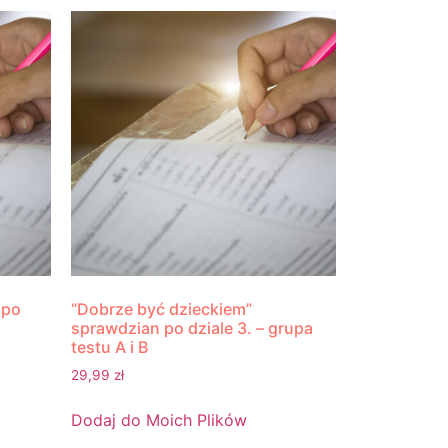
 po
“Dobrze być dzieckiem”
sprawdzian po dziale 3. – grupa
testu A i B
29,99
zł
Dodaj do Moich Plików