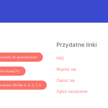
Przydatne linki
owiedzi do sprawdzianów
FAQ
Wypisz się
mia Nowej Ery
Zapisz się
wdziany dla klas 4, 5, 6, 7, 8
Zgłoś naruszenie