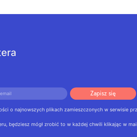
tera
Zapisz się
ości o najnowszych plikach zamieszczonych w serwisie pr
eru, będziesz mógł zrobić to w każdej chwili klikając w mail