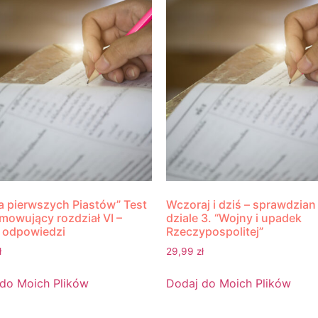
a pierwszych Piastów” Test
Wczoraj i dziś – sprawdzian
owujący rozdział VI –
dziale 3. “Wojny i upadek
 odpowiedzi
Rzeczypospolitej”
ł
29,99
zł
do Moich Plików
Dodaj do Moich Plików