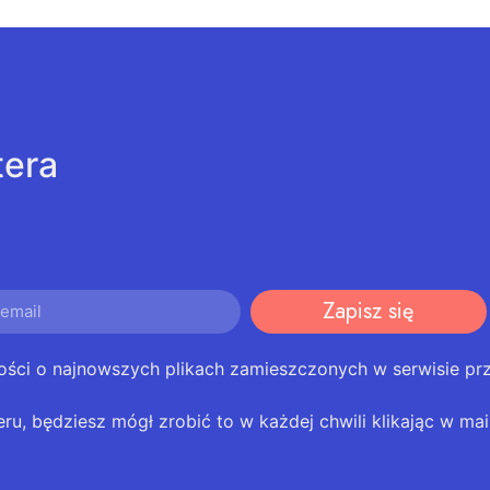
tera
Zapisz się
ości o najnowszych plikach zamieszczonych w serwisie pr
eru, będziesz mógł zrobić to w każdej chwili klikając w mail