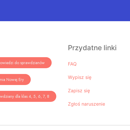
Przydatne linki
owiedzi do sprawdzianów
FAQ
Wypisz się
mia Nowej Ery
Zapisz się
wdziany dla klas 4, 5, 6, 7, 8
Zgłoś naruszenie