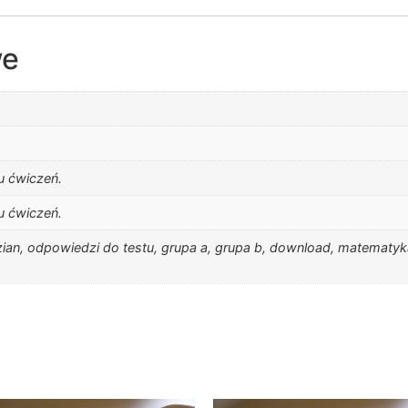
we
m
u ćwiczeń.
u ćwiczeń.
zian, odpowiedzi do testu, grupa a, grupa b, download, matematyk