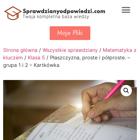
Moje Pliki
Strona główna
/
Wszystkie sprawdziany
/
Matematyka z
kluczem
/
Klasa 5
/ Płaszczyzna, proste i półproste. –
grupa 1 i 2 – Kartkówka