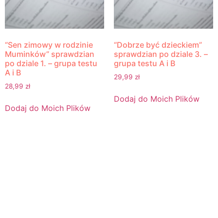
“Sen zimowy w rodzinie
“Dobrze być dzieckiem”
Muminków” sprawdzian
sprawdzian po dziale 3. –
po dziale 1. – grupa testu
grupa testu A i B
A i B
29,99
zł
28,99
zł
Dodaj do Moich Plików
Dodaj do Moich Plików