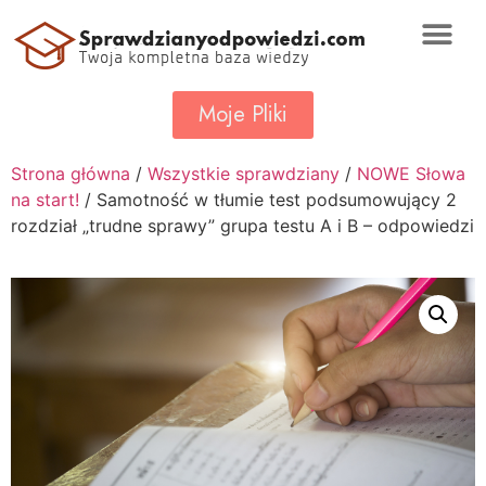
Moje Pliki
Strona główna
/
Wszystkie sprawdziany
/
NOWE Słowa
na start!
/ Samotność w tłumie test podsumowujący 2
rozdział „trudne sprawy” grupa testu A i B – odpowiedzi