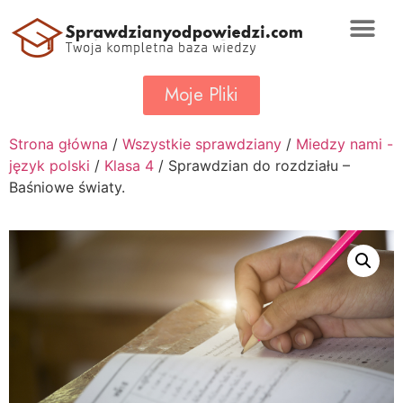
Moje Pliki
Strona główna
/
Wszystkie sprawdziany
/
Miedzy nami -
język polski
/
Klasa 4
/ Sprawdzian do rozdziału –
Baśniowe światy.