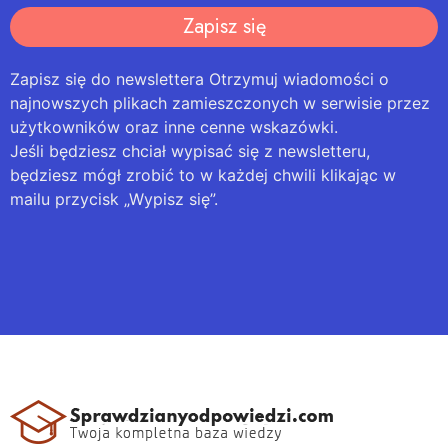
Zapisz się
Zapisz się do newslettera Otrzymuj wiadomości o
najnowszych plikach zamieszczonych w serwisie przez
użytkowników oraz inne cenne wskazówki.
Jeśli będziesz chciał wypisać się z newsletteru,
będziesz mógł zrobić to w każdej chwili klikając w
mailu przycisk „Wypisz się”.