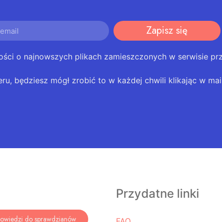
Zapisz się
ości o najnowszych plikach zamieszczonych w serwisie pr
eru, będziesz mógł zrobić to w każdej chwili klikając w mail
Przydatne linki
owiedzi do sprawdzianów
FAQ