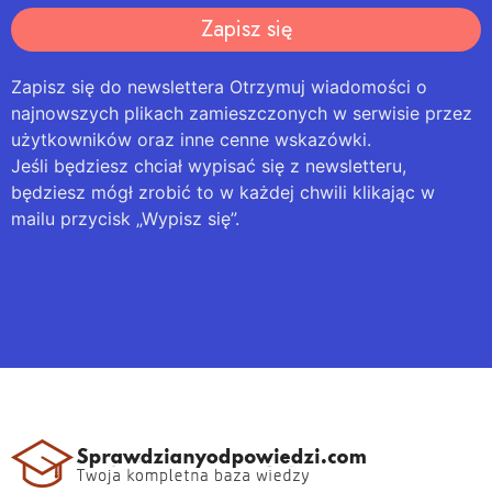
Zapisz się
Zapisz się do newslettera Otrzymuj wiadomości o
najnowszych plikach zamieszczonych w serwisie przez
użytkowników oraz inne cenne wskazówki.
Jeśli będziesz chciał wypisać się z newsletteru,
będziesz mógł zrobić to w każdej chwili klikając w
mailu przycisk „Wypisz się”.