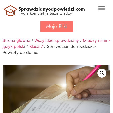
Moje Pliki
Strona główna
/
Wszystkie sprawdziany
/
Miedzy nami -
język polski
/
Klasa 7
/ Sprawdzian do rozdziału-
Powroty do domu.