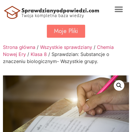
Moje Pliki
Strona główna
/
Wszystkie sprawdziany
/
Chemia
Nowej Ery
/
Klasa 8
/ Sprawdzian: Substancje o
znaczeniu biologicznym- Wszystkie grupy.