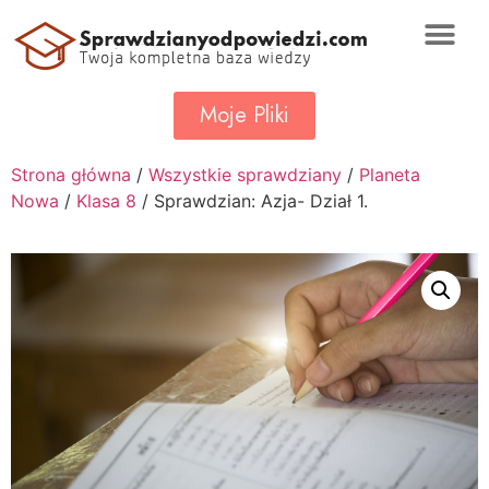
Moje Pliki
Strona główna
/
Wszystkie sprawdziany
/
Planeta
Nowa
/
Klasa 8
/ Sprawdzian: Azja- Dział 1.