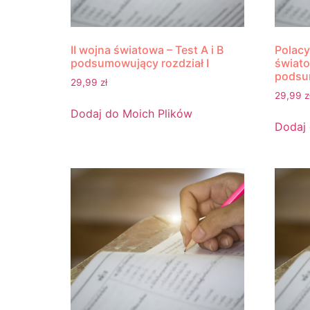
II wojna światowa – Test A i B
Polacy
podsumowujący rozdział I
świato
podsum
29,99
zł
29,99
z
Dodaj do Moich Plików
Dodaj 