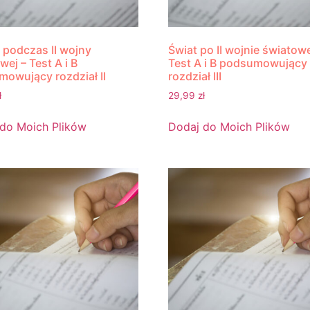
 podczas II wojny
Świat po II wojnie światowe
wej – Test A i B
Test A i B podsumowujący
owujący rozdział II
rozdział III
ł
29,99
zł
do Moich Plików
Dodaj do Moich Plików