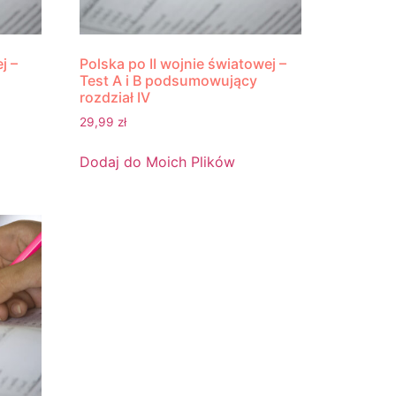
j –
Polska po II wojnie światowej –
Test A i B podsumowujący
rozdział IV
29,99
zł
Dodaj do Moich Plików