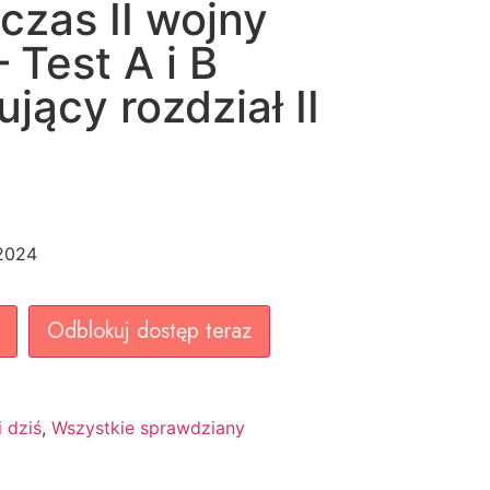
czas II wojny
 Test A i B
ący rozdział II
.2024
Odblokuj dostęp teraz
i dziś
,
Wszystkie sprawdziany