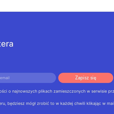
tera
Zapisz się
ości o najnowszych plikach zamieszczonych w serwisie pr
eru, będziesz mógł zrobić to w każdej chwili klikając w mail