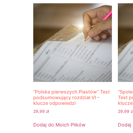
“Polska pierwszych Piastów” Test
“Społe
podsumowujący rozdział VI –
Test p
klucze odpowiedzi
klucze
29,99
zł
29,99
z
Dodaj do Moich Plików
Dodaj 