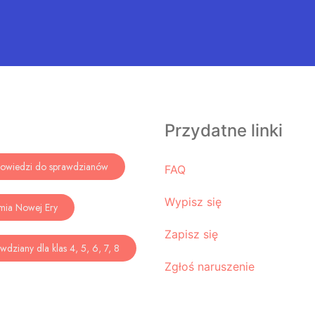
Przydatne linki
owiedzi do sprawdzianów
FAQ
Wypisz się
mia Nowej Ery
Zapisz się
wdziany dla klas 4, 5, 6, 7, 8
Zgłoś naruszenie